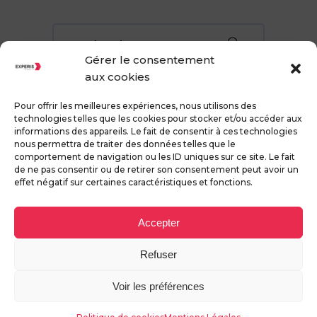
Rechercher
pour:
Gérer le consentement
aux cookies
Pour offrir les meilleures expériences, nous utilisons des
technologies telles que les cookies pour stocker et/ou accéder aux
informations des appareils. Le fait de consentir à ces technologies
nous permettra de traiter des données telles que le
comportement de navigation ou les ID uniques sur ce site. Le fait
de ne pas consentir ou de retirer son consentement peut avoir un
effet négatif sur certaines caractéristiques et fonctions.
Accepter
MENTIONS LEGALES –
SITEMAP –
COOKIES
09 73 29 74 42
Refuser
Copyright 2023 © Experis Transit
Voir les préférences