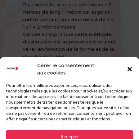
Par exemple, si un canapé mesure 2
mètres de long, 1 mètre de large et 1
mètre de haut, son volume est de 2 x
1 x 1 = 2 mètres cubes.
Gardez à l’esprit que cette méthode
d’estimation est approximative et peut
varier en fonction de la forme et de la
densité de l’objet.
N’hésitez pas à contacter notre
Gérer le consentement
équipe pour une évaluation plus
aux cookies
précise de vos besoins de transport.
Pour offrir les meilleures expériences, nous utilisons des
technologies telles que les cookies pour stocker et/ou accéder aux
informations des appareils. Le fait de consentir à ces technologies
nous permettra de traiter des données telles que le
comportement de navigation ou les ID uniques sur ce site. Le fait
de ne pas consentir ou de retirer son consentement peut avoir un
effet négatif sur certaines caractéristiques et fonctions.
Accepter