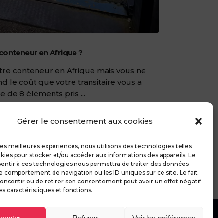
conteneur en Afrique ?
tre conteneur en Afrique mais vous ne
d le coût que votre transitaire vous a
te de 8 éléments pris
Gérer le consentement aux cookies
 les meilleures expériences, nous utilisons des technologies telles
kies pour stocker et/ou accéder aux informations des appareils. Le
sentir à ces technologies nous permettra de traiter des données
le comportement de navigation ou les ID uniques sur ce site. Le fait
onsentir ou de retirer son consentement peut avoir un effet négatif
es caractéristiques et fonctions.
cepter
Refuser
Voir les préférences