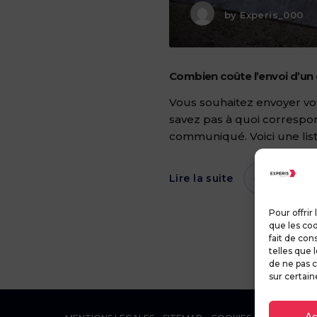
by
Experis_000
Combien coûte l’envoi d’un 
Vous souhaitez envoyer vo
savez pas à quoi correspon
communiqué. Voici une lis
Lire la suite
Pour offrir
que les coo
fait de con
telles que 
de ne pas c
sur certain
Ac