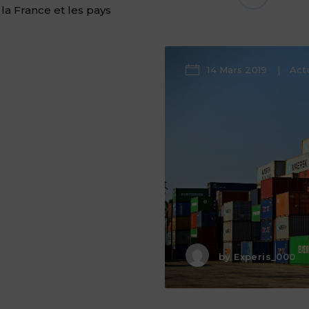
 la France et les pays
14 Mars 2019
Act
by
Experis_000