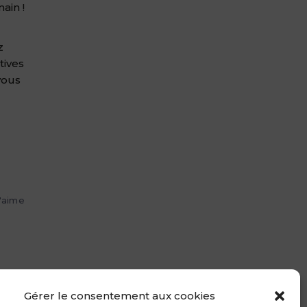
ain !
z
tives
vous
'aime
Gérer le consentement aux cookies