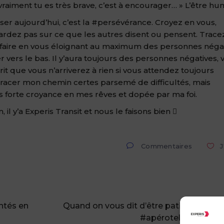
n vraiment tu es très brave, c’est à encourager… » L’être hum
asser aujourd’hui, c’est la #persévérance. Croyez en vous,
attardez pas sur ce que les autres disent ou pensent. Trace
à faire en vous éloignant au maximum des personnes néga
er vers le bas. Il y’aura toujours des personnes négatives, 
it que vous n’arriverez à rien si vous attendez toujours
tracer mon chemin certes parsemé de difficultés, mais
ès forte croyance en mes rêves et dopée par ma foi.
 il y’a
Experis Transit
et nous le faisons bien 
Commentaires
J
ntés en
Quand on vous dit d’être patient…
#apérotelling2