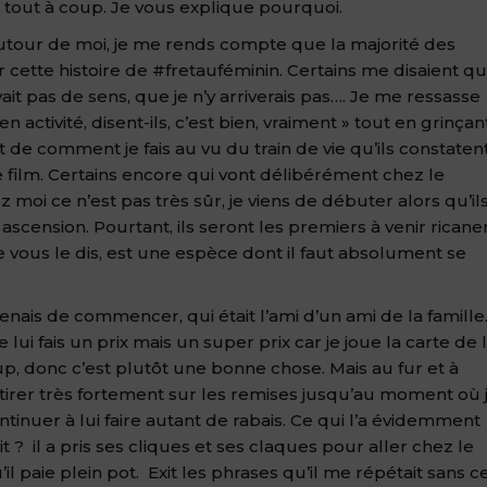
t tout à coup. Je vous explique pourquoi.
utour de moi, je me rends compte que la majorité des
cette histoire de #fretauféminin. Certains me disaient q
avait pas de sens, que je n’y arriverais pas…. Je me ressasse
n activité, disent-ils, c’est bien, vraiment » tout en grinçan
 de comment je fais au vu du train de vie qu’ils constaten
e film. Certains encore qui vont délibérément chez le
 moi ce n’est pas très sûr, je viens de débuter alors qu’il
scension. Pourtant, ils seront les premiers à venir ricane
je vous le dis, est une espèce dont il faut absolument se
venais de commencer, qui était l’ami d’un ami de la famille
 je lui fais un prix mais un super prix car je joue la carte de 
oup, donc c’est plutôt une bonne chose. Mais au fur et à
 tirer très fortement sur les remises jusqu’au moment où 
nuer à lui faire autant de rabais. Ce qui l’a évidemment
t ? il a pris ses cliques et ses claques pour aller chez le
l paie plein pot. Exit les phrases qu’il me répétait sans c