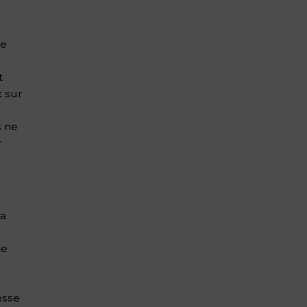
ue
t
t sur
s ne
r
.
la
je
esse