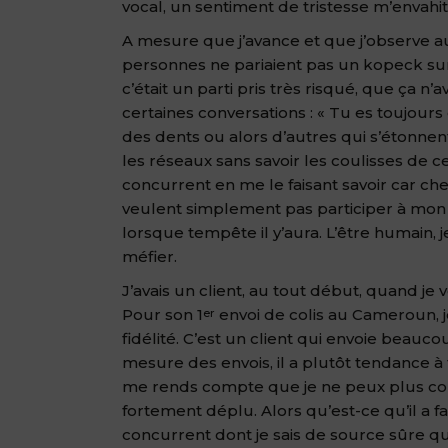
vocal, un sentiment de tristesse m’envahi
A mesure que j’avance et que j’observe a
personnes ne pariaient pas un kopeck sur 
c’était un parti pris très risqué, que ça n’
certaines conversations : « Tu es toujours e
des dents ou alors d’autres qui s’étonnent
les réseaux sans savoir les coulisses de c
concurrent en me le faisant savoir car chez
veulent simplement pas participer à mon a
lorsque tempête il y’aura. L’être humain, 
méfier.
J’avais un client, au tout début, quand je 
Pour son 1
envoi de colis au Cameroun
,
er
fidélité. C’est un client qui envoie beauc
mesure des envois, il a plutôt tendance à
me rends compte que je ne peux plus conti
fortement déplu. Alors qu’est-ce qu’il a fai
concurrent dont je sais de source sûre qu’i