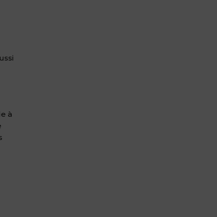
ussi
de à
e
s