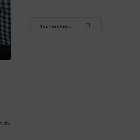
Rechercher
pour:
on du
e