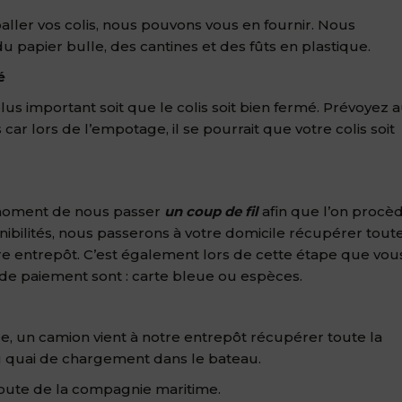
ller vos colis, nous pouvons vous en fournir. Nous
du papier bulle, des cantines et des fûts en plastique.
é
lus important soit que le colis soit bien fermé. Prévoyez a
 car lors de l’empotage, il se pourrait que votre colis soit
le moment de nous passer
un coup de fil
afin que l’on procè
onibilités, nous passerons à votre domicile récupérer tout
re entrepôt. C’est également lors de cette étape que vou
e paiement sont : carte bleue ou espèces.
, un camion vient à notre entrepôt récupérer toute la
u quai de chargement dans le bateau.
 route de la compagnie maritime.