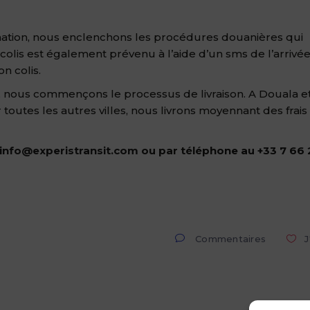
tination, nous enclenchons les procédures douanières qui
s colis est également prévenu à l’aide d’un sms de l’arrivé
n colis.
, nous commençons le processus de livraison. A Douala e
 toutes les autres villes, nous livrons moyennant des frais
 info@experistransit.com
ou par téléphone au +33 7 66 
Commentaires
J