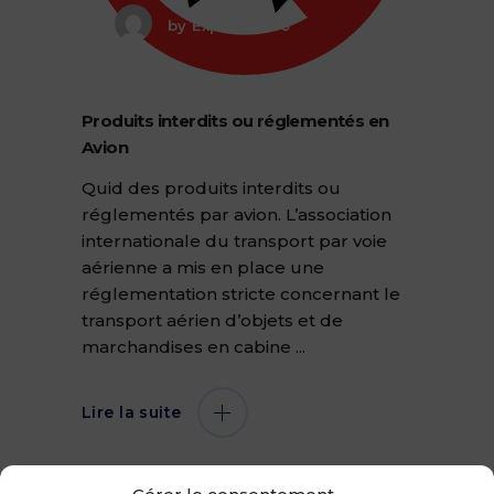
by
Experis_000
Produits interdits ou réglementés en
Avion
Quid des produits interdits ou
réglementés par avion. L’association
internationale du transport par voie
aérienne a mis en place une
réglementation stricte concernant le
transport aérien d’objets et de
marchandises en cabine
Lire la suite